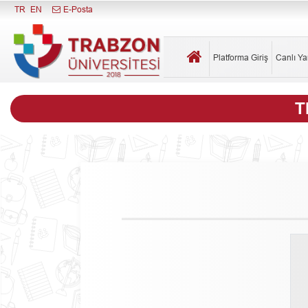
Menüyü Kapat
TR
EN
E-Posta
Platforma Giriş
Canlı Ya
T